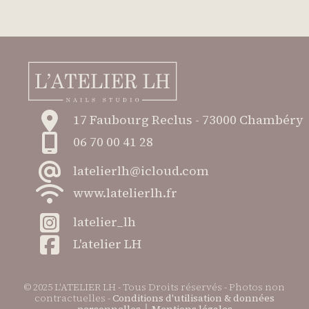
17 Faubourg Reclus - 73000 Chambéry
06 70 00 41 28
latelierlh@icloud.com
www.latelierlh.fr
latelier_lh
L'atelier LH
© 2025 L'ATELIER LH - Tous Droits réservés - Photos non
contractuelles -
Conditions d'utilisation & données
personnelles
│
Mentions légales